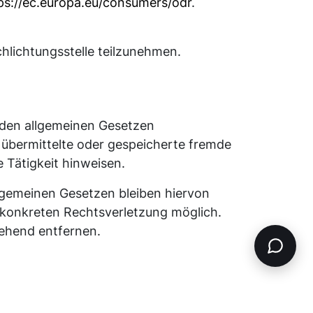
ps://ec.europa.eu/consumers/odr
.
chlichtungsstelle teilzunehmen.
h den allgemeinen Gesetzen
, übermittelte oder gespeicherte fremde
 Tätigkeit hinweisen.
lgemeinen Gesetzen bleiben hiervon
r konkreten Rechtsverletzung möglich.
ehend entfernen.
luss haben. Deshalb können wir für