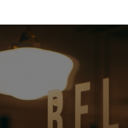
Home
App
Blo