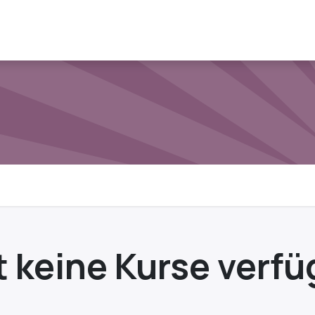
Home
App
Blo
t keine Kurse verfü