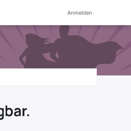
g
How-to
Beispiele
Anmelden
gbar.
K
ı
ara · KI-Assistentin
KI-Assistent zu tinyTRESEN